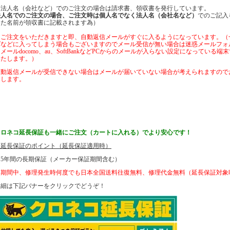
☆法人名（会社など）でのご注文の場合は請求書、領収書を発行しています。
法人名でのご注文の場合、ご注文時は個人名でなく法人名（会社名など）
でのご記入
した名前が領収書に記載されます為）
※ご注文をいただきますと即、自動返信メールがすぐに入るようになっています。（
ダなどに入ってしまう場合もございますのでメール受信が無い場合は迷惑メールフォ
メールdocomo、au、SoftBankなどPCからのメールが入らない設定になってい
いたします。）
自動返信メールが受信できない場合はメールが届いていない場合が考えられますので
たします。
クロネコ延長保証も一緒にご注文（カートに入れる）でより安心です！
☆延長保証のポイント（延長保証適用時）
☆5年間の長期保証（メーカー保証期間含む）
☆期間中、修理発生時何度でも日本全国送料往復無料、修理代金無料（延長保証対象
詳細は下記バナーをクリックでどうぞ！