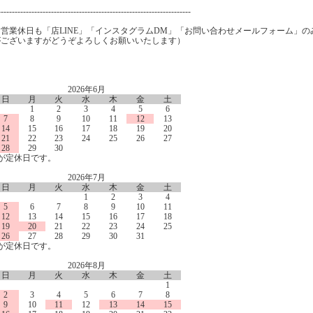
---------------------------------------------------------------------
※営業休日も「店LINE」「インスタグラムDM」「お問い合わせメールフォーム」
がございますがどうぞよろしくお願いいたします）
2026年6月
日
月
火
水
木
金
土
1
2
3
4
5
6
7
8
9
10
11
12
13
14
15
16
17
18
19
20
21
22
23
24
25
26
27
28
29
30
が定休日です。
2026年7月
日
月
火
水
木
金
土
1
2
3
4
5
6
7
8
9
10
11
12
13
14
15
16
17
18
19
20
21
22
23
24
25
26
27
28
29
30
31
が定休日です。
2026年8月
日
月
火
水
木
金
土
1
2
3
4
5
6
7
8
9
10
11
12
13
14
15