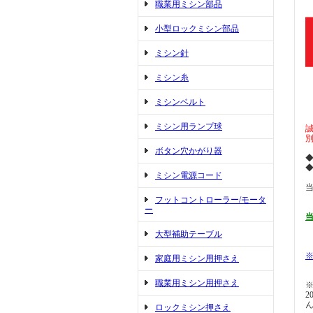
職業用ミシン部品
小型ロックミシン部品
ミシン針
ミシン糸
ミシンベルト
ミシン用ランプ球
ボタン穴かがり器
ミシン電源コード
フットコントローラー/モータ
ー
大型補助テーブル
家庭用ミシン用押さえ
職業用ミシン用押さえ
2
ロックミシン押さえ