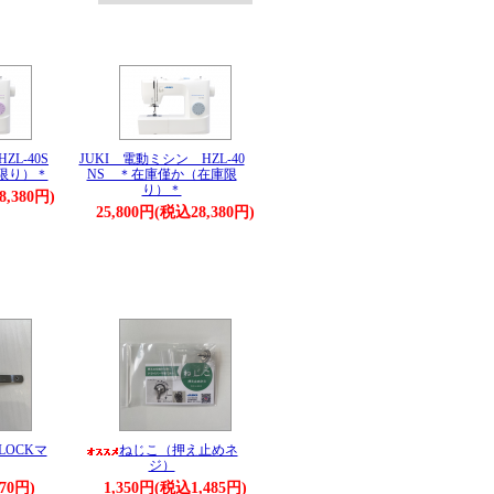
ZL-40S
JUKI 電動ミシン HZL-40
限り）＊
NS ＊在庫僅か（在庫限
り）＊
8,380円)
25,800円(税込28,380円)
LOCKマ
ねじこ（押え止めネ
ジ）
70円)
1,350円(税込1,485円)