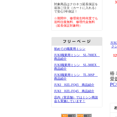
3
対象商品はクロネコ延長保証を
追加ご注文（カートに入れる）
で安心5年保証！
☆期間中、修理発生時何度でも
送料往復無料、修理代金無料
（延長保証対象時）
JU
ク
初めての職業用ミシン
JUKI職業用ミシン SL-700EX
1
商品紹介
JUKI職業用ミシン SL-300EX
商品紹介
椿
JUKI職業用ミシン TL-30SP
愛
商品紹介
PC
JUKI HZL-FQ65 商品紹介
JUKI HZL-FQ45 商品紹介
店内（実店舗）ではミシン商談
会も実施しています！