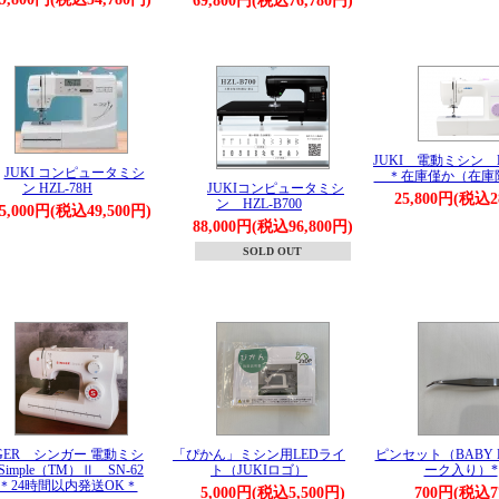
69,800円(税込76,780円)
JUKI 電動ミシン H
JUKI コンピュータミシ
＊在庫僅か（在庫
ン HZL-78H
JUKIコンピュータミシ
25,800円(税込2
ン HZL-B700
5,000円(税込49,500円)
88,000円(税込96,800円)
SOLD OUT
NGER シンガー 電動ミシ
「ぴかん」ミシン用LEDライ
ピンセット（BABY 
imple（TM）Ⅱ SN-62
ト（JUKIロゴ）
ーク入り）*
 ＊24時間以内発送OK＊
5,000円(税込5,500円)
700円(税込7