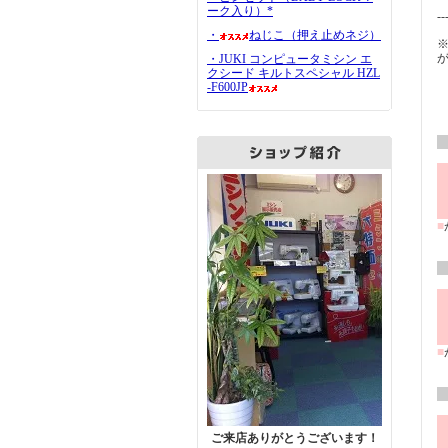
ーク入り）*
--
・
ねじこ（押え止めネジ）
・JUKI コンピュータミシン エ
クシード キルトスペシャル HZL
-F600JP
■
■
ご来店ありがとうございます！