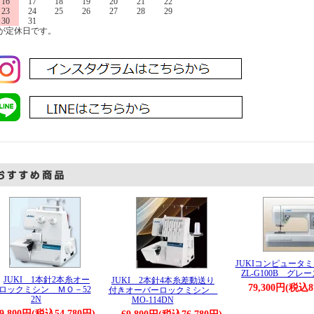
16
17
18
19
20
21
22
23
24
25
26
27
28
29
30
31
が定休日です。
JUKIコンピュータ
ZL-G100B グレー
JUKI 1本針2本糸オー
JUKI 2本針4本糸差動送り
79,300円(税込8
ロックミシン ＭＯ－52
付きオーバーロックミシン
2N
MO-114DN
9,800円(税込54,780円)