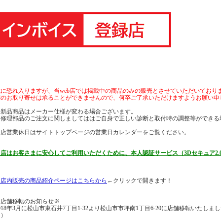
誠に恐れ入りますが、当web店では掲載中の商品のみの販売とさせていただいており
別のお取り寄せは承ることができませんので、何卒ご了承いただけますようお願い申
◆新品商品はメーカー仕様が変わる場合ございます。
◆修理部品のご注文に関しましてははご自身で正しい診断と取付時の調整等ができる
当店営業休日はサイトトップページの営業日カレンダーをご覧ください。
当店はお客さまに安心してご利用いただくために、本人認証サービス（3Dセキュア2.
※店内販売の商品紹介ページはこちらから
←クリックで開きます！
※店舗移転のお知らせ※
018年3月に松山市東石井7丁目1-32より松山市市坪南1丁目6-20に店舗移転いたし
ん）