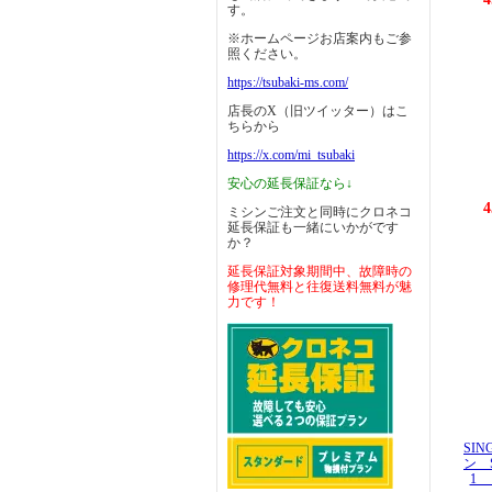
す。
※ホームページお店案内もご参
照ください。
https://tsubaki-ms.com/
店長のX（旧ツイッター）はこ
ちらから
https://x.com/mi_tsubaki
安心の延長保証なら↓
4
ミシンご注文と同時にクロネコ
延長保証も一緒にいかがです
か？
延長保証対象期間中、故障時の
修理代無料と往復送料無料が魅
力です！
SI
ン S
1