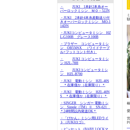
・
JUKI 1本針2本糸オー
バーロックミシン ＭＯ－522N
・JUKI 2本針4本糸差動送り付
きオーバーロックミシン MO-1
14DN
・JUKIコンピュータミシン HZ
L-G100B グレース100B
・ブラザー コンピュータミシ
ン OB550SX （ワイドテーブ
ル+フットコント付き）
・
JUKI コンピュータミシ
ン HZL-78H
・
JUKIコンピュータミシ
ン HZL-B700
・JUKI 電動ミシン HZL-40S
＊在庫僅か（在庫限り）＊
・JUKI 電動ミシン HZL-40N
S ＊在庫僅か（在庫限り）＊
・SINGER シンガー 電動ミシ
ン Simple（TM）Ⅱ SN-621
＊24時間以内発送OK＊
・「ぴかん」ミシン用LEDライ
ト（JUKIロゴ）
P
ht
・ピンセット（BABY LOCKマ