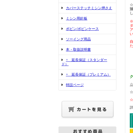
カバーステッチミシン押さえ
ミシン用針板
ボビン/ボビンケース
ア
ソーイング用品
本・取扱説明書
+ 延長保証（スタンダー
ド）
+ 延長保証（プレミアム）
特設ページ