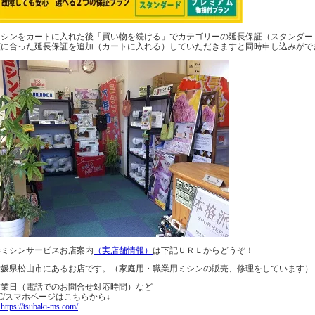
ミシンをカートに入れた後「買い物を続ける」でカテゴリーの延長保証（スタンダー
額に合った延長保証を追加（カートに入れる）していただきますと同時申し込みがで
椿ミシンサービスお店案内
（実店舗情報）
は下記ＵＲＬからどうぞ！
愛媛県松山市にあるお店です。（家庭用・職業用ミシンの販売、修理をしています）
営業日（電話でのお問合せ対応時間）など
C/スマホページはこちらから↓
tps://tsubaki-ms.com/