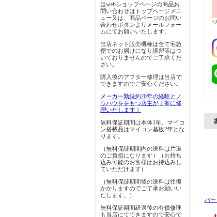
当webショップページの商品お
問い合わせはトップページメニ
ュー又は、商品ページのお問い
■
合わせボタンよりメールフォー
ムにてお願いいたします。
当店ネット販売機種は全て宅急
便でのお届けになり講習等はつ
いておりませんのでご了承くだ
さい。
購入後のアフター修理は当店で
できますのでご安心ください。
メーカー勤続約20年の経験とノ
ウハウををもつ店主が丁寧に修
理いたします！
無料保証期間は本体1年、マイコ
ン搭載品はマイコン基板2年とな
ります。
（無料保証期間内の送料は片道
のご負担になります）（お持ち
込み可能のお客様はお持込みし
ていただけます）
（無料保証期間後の送料は往復
かかりますのでご了承お願いい
たします。）
バー
無料保証期間経過後の有償修理
も当店にてできますので安心で
4